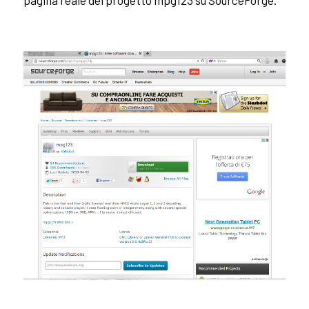
pagina reale del progetto mpg123 su SourceForge.