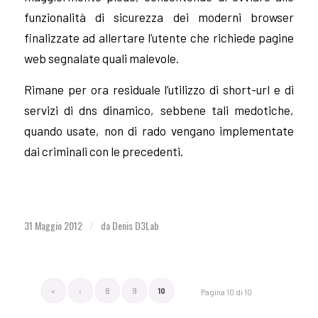
funzionalità di sicurezza dei moderni browser
finalizzate ad allertare l’utente che richiede pagine
web segnalate quali malevole.
Rimane per ora residuale l’utilizzo di short-url e di
servizi di dns dinamico, sebbene tali medotiche,
quando usate, non di rado vengano implementate
dai criminali con le precedenti.
31 Maggio 2012
da
Denis D3Lab
/
«
‹
8
9
10
Pagina 10 di 10