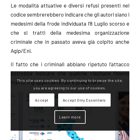
Le modalità attuative e diversi refusi presenti nel
codice sembrerebbero indicare che gli autori siano i
medesimi della frode individuata l’8 Luglio scorso e
che si tratti della medesima organizzazione
criminale che in passato aveva già colpito anche
Agip/Eni.
Il fatto che i criminali abbiano ripetuto l’attacco
potrebbe indicare che qualche risultano l’hanno
This site uses cookies. By continuing to browse the site,
tratto. Il gruppo Carrefour è presente in
you are agreeing to our use of cookies.
Accept
Accept Only Essentials
Learn more