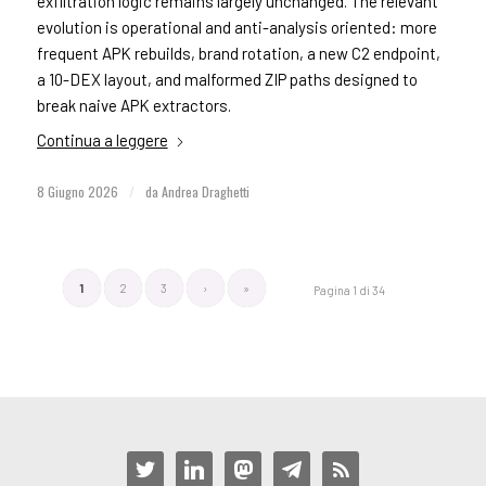
exfiltration logic remains largely unchanged. The relevant
evolution is operational and anti-analysis oriented: more
frequent APK rebuilds, brand rotation, a new C2 endpoint,
a 10-DEX layout, and malformed ZIP paths designed to
break naive APK extractors.
Continua a leggere
8 Giugno 2026
/
da
Andrea Draghetti
1
2
3
›
»
Pagina 1 di 34
twitter
linkedin
mastodon
telegram
rss