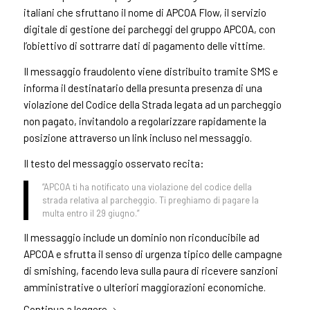
italiani che sfruttano il nome di APCOA Flow, il servizio
digitale di gestione dei parcheggi del gruppo APCOA, con
l’obiettivo di sottrarre dati di pagamento delle vittime.
Il messaggio fraudolento viene distribuito tramite SMS e
informa il destinatario della presunta presenza di una
violazione del Codice della Strada legata ad un parcheggio
non pagato, invitandolo a regolarizzare rapidamente la
posizione attraverso un link incluso nel messaggio.
Il testo del messaggio osservato recita:
“APCOA ti ha notificato una violazione del codice della
strada relativa al parcheggio. Ti preghiamo di pagare la
multa entro il 29 giugno.”
Il messaggio include un dominio non riconducibile ad
APCOA e sfrutta il senso di urgenza tipico delle campagne
di smishing, facendo leva sulla paura di ricevere sanzioni
amministrative o ulteriori maggiorazioni economiche.
Continua a leggere