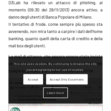
D3Lab ha rilevato un attacco di phishing, al
momento (09:30 del 28/11/2013) ancora attivo, a
danno degli utenti di Banca Popolare di MIlano.
Il tentativo di frode, come sempre più spesso sta
avvenendo, non mira tanto a carpire i dati dell’home
banking, quanto quelli della carta di credito e della
mail box degli utenti.
La mail di attacco, che appare essere stata inviata
attraverso uno script php inoculato in un sito web
This site uses cookies. By continuing to browse the site,
you are agreeing to our use of cookies.
spagnolo, presenta le seguenti caratteristiche:
Accept
Accept Only Essentials
Learn more