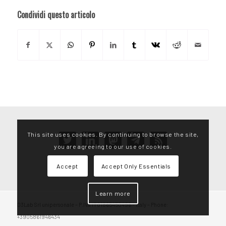
Condividi questo articolo
This site uses cookies. By continuing to browse the site,
twitter
linkedin
mastodon
telegram
rss
you are agreeing to our use of cookies.
Accept
Accept Only Essentials
Learn more
D3Lab Srl unipersonale – P.IVA IT01865450496 – Italy – Phone:
+3905861946434