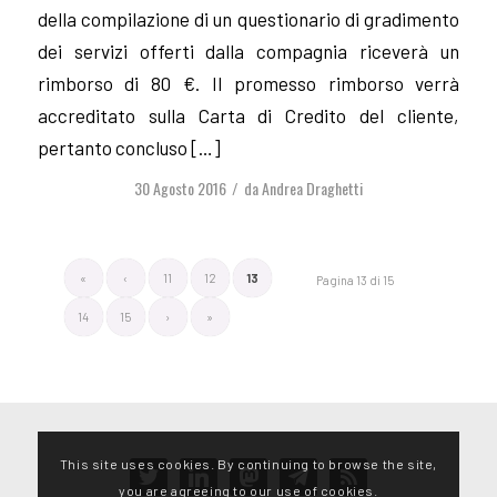
della compilazione di un questionario di gradimento
dei servizi offerti dalla compagnia riceverà un
rimborso di 80 €. Il promesso rimborso verrà
accreditato sulla Carta di Credito del cliente,
pertanto concluso […]
30 Agosto 2016
da
Andrea Draghetti
/
«
‹
11
12
13
Pagina 13 di 15
14
15
›
»
This site uses cookies. By continuing to browse the site,
twitter
linkedin
mastodon
telegram
rss
you are agreeing to our use of cookies.