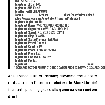
06T18:43:00.00Z
Registrar: ENOM, INC.
Registrar IANA ID: 48
Reseller: NAMECHEAP.COM
Domain Status: clientTransferProhibited
https://www.icann.org/epp#clientTransferProhibited
Registry Registrant ID:
Registrant Name: WHOISGUARD PROTECTED
Registrant Organization: WHOISGUARD, INC.
Registrant Street: P.O. BOX 0823-03411
Registrant City: PANAMA
Registrant State/Province: PANAMA
Registrant Postal Code: 0
Registrant Country: PA
Registrant Phone: +507.8365503
Registrant Phone Ext:
Registrant Fax: +51.17057182
Registrant Fax Ext:
Registrant Email:
13CBAA052C7648F18E5AC1D4D7CDA665.PROTECT@WHOISGUARD.CO
Analizzando il kit di Phishing rileviamo che è stato
realizzato con l’intento di
eludere le BlackList
dei
filtri anti-phishing grazie alla
generazione random
di url
.