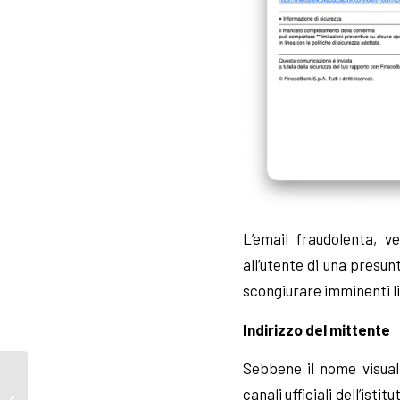
L’email fraudolenta, v
all’utente di una presun
scongiurare imminenti li
Indirizzo del mittente
Sebbene il nome visuali
Finta promozione
Conad: come funziona
canali ufficiali dell’is