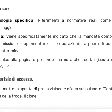
p sono
ologia specifica
: Riferimenti a normative reali com
ssaggio
ca:
Viene specificatamente indicato che la mancata comp
missione supplementare sulle operazioni. La paura di perd
dai criminali.
 calce alla pagina è presente una nota che recita: Questo 
iale”
 portale di accesso.
a, mette la spunta di presa visione e clicca sul pulsante “Con
 della frode, il clone.