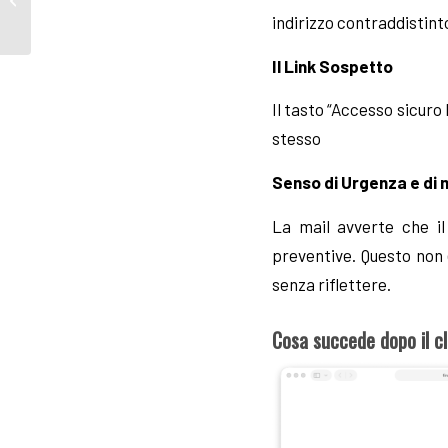
la nuova campagna di
indirizzo contraddistin
Scam che sfrutta...
Il Link Sospetto
Il tasto “Accesso sicuro 
stesso
Senso di Urgenza e di 
La mail avverte che il
preventive. Questo non 
senza riflettere.
Cosa succede dopo il cl