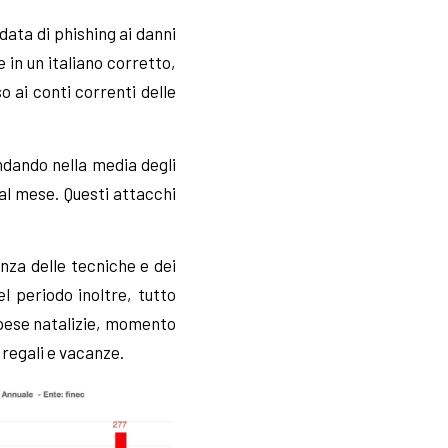
data di phishing ai danni
 in un italiano corretto,
so ai conti correnti delle
ndando nella media degli
al mese. Questi attacchi
nza delle tecniche e dei
l periodo inoltre, tutto
spese natalizie, momento
 regali e vacanze.