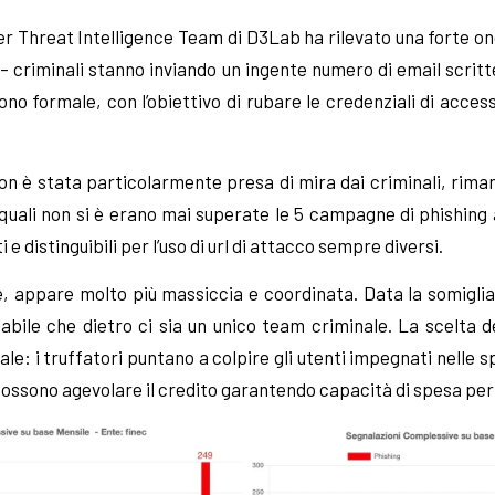
yber Threat Intelligence Team di D3Lab ha rilevato una forte on
– criminali stanno inviando un ingente numero di email scritte
tono formale, con l’obiettivo di rubare le credenziali di acces
on è stata particolarmente presa di mira dai criminali, rima
i quali non si è erano mai superate le 5 campagne di phishing 
 e distinguibili per l’uso di url di attacco sempre diversi.
e, appare molto più massiccia e coordinata. Data la somiglia
babile che dietro ci sia un unico team criminale. La scelta de
le: i truffatori puntano a colpire gli utenti impegnati nelle 
co possono agevolare il credito garantendo capacità di spesa per