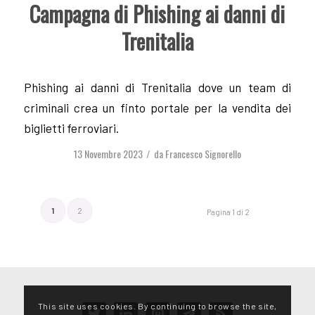
Campagna di Phishing ai danni di
Trenitalia
Phishing ai danni di Trenitalia dove un team di
criminali crea un finto portale per la vendita dei
biglietti ferroviari.
13 Novembre 2023
da
Francesco Signorello
/
1
2
Pagina 1 di 2
This site uses cookies. By continuing to browse the site,
twitter
linkedin
mastodon
telegram
rss