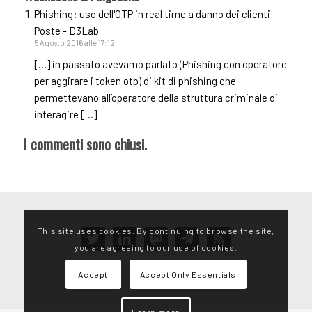
Phishing: uso dell'OTP in real time a danno dei clienti
Poste - D3Lab
5 Agosto 2016 alle 17:12
[…] in passato avevamo parlato (Phishing con operatore
per aggirare i token otp) di kit di phishing che
permettevano all’operatore della struttura criminale di
interagire […]
I commenti sono chiusi.
This site uses cookies. By continuing to browse the site,
twitter
linkedin
mastodon
telegram
rss
you are agreeing to our use of cookies.
Accept
Accept Only Essentials