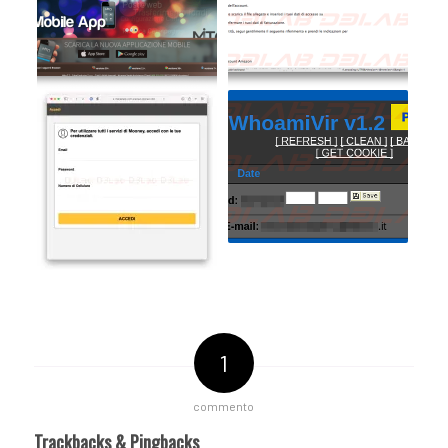
1
commento
Trackbacks & Pingbacks