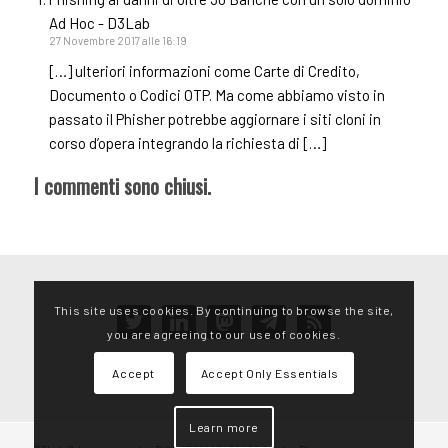
Ad Hoc - D3Lab
27 Novembre 2017 alle 16:19
[…] ulteriori informazioni come Carte di Credito,
Documento o Codici OTP. Ma come abbiamo visto in
passato il Phisher potrebbe aggiornare i siti cloni in
corso d’opera integrando la richiesta di […]
I commenti sono chiusi.
This site uses cookies. By continuing to browse the site,
twitter
linkedin
mastodon
telegram
rss
you are agreeing to our use of cookies.
Accept
Accept Only Essentials
Learn more