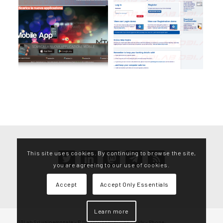
This site uses cookies. By continuing to browse the site,
twitter
linkedin
mastodon
telegram
rss
you are agreeing to our use of cookies.
Accept
Accept Only Essentials
Learn more
D3Lab Srl unipersonale – P.IVA IT01865450496 – Italy – Phone: