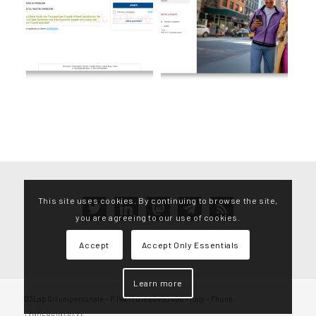
This site uses cookies. By continuing to browse the site,
twitter
linkedin
mastodon
telegram
rss
you are agreeing to our use of cookies.
Accept
Accept Only Essentials
Learn more
D3Lab Srl unipersonale – P.IVA IT01865450496 – Italy – Phone:
+3905861946434