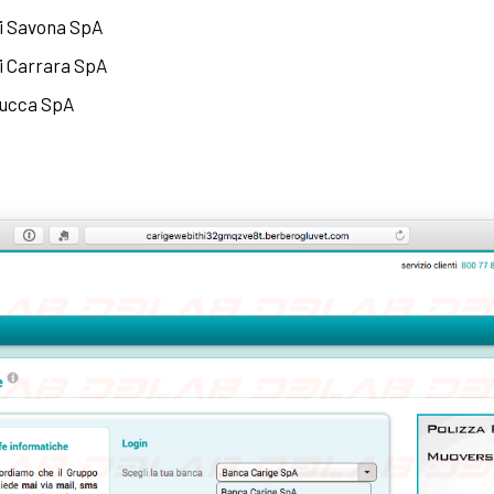
di Savona SpA
i Carrara SpA
Lucca SpA