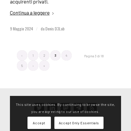
acquirenti privati.
Continua a leggere
9 Maggio 2024
da
Denis D3Lab
/
‹
1
2
3
4
Pagina 3 di 18
5
›
»
This site uses cookies. By continuing to browse the site,
twitter
linkedin
mastodon
telegram
rss
you are agreeing to our use of cookies.
Accept
Accept Only Essentials