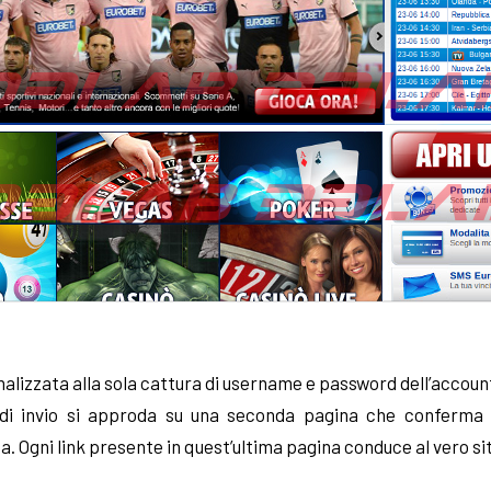
alizzata alla sola cattura di username e password dell’account.
di invio si approda su una seconda pagina che conferma i
ica. Ogni link presente in quest’ultima pagina conduce al vero 