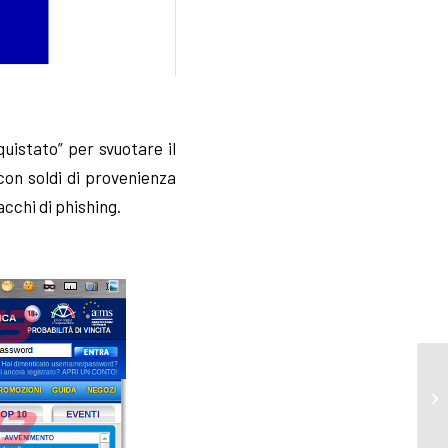
uistato” per svuotare il
con soldi di provenienza
tacchi di phishing.
MA