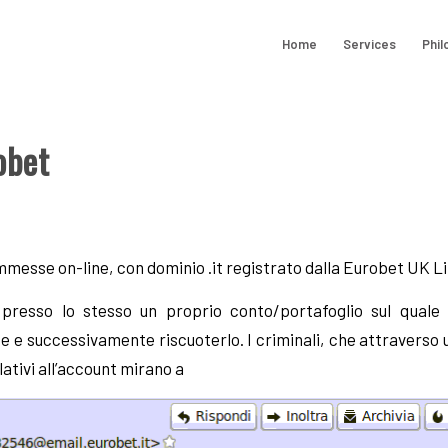
Home
Services
Phil
obet
mmesse on-line, con dominio .it registrato dalla Eurobet UK Li
 presso lo stesso un proprio conto/portafoglio sul quale 
e e successivamente riscuoterlo.
I criminali, che attraverso 
lativi all’account mirano a