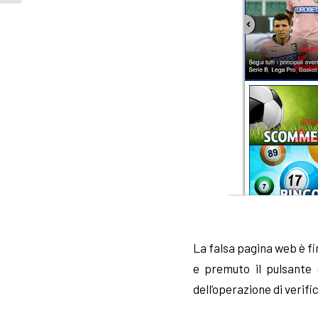
La falsa pagina web è fin
e premuto il pulsante 
dell’operazione di verif