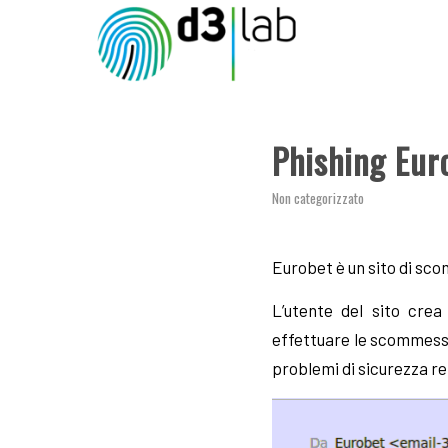
Phishing Eur
Non categorizzato
Eurobet è un sito di sco
L’utente del sito crea
effettuare le scommess
problemi di sicurezza re