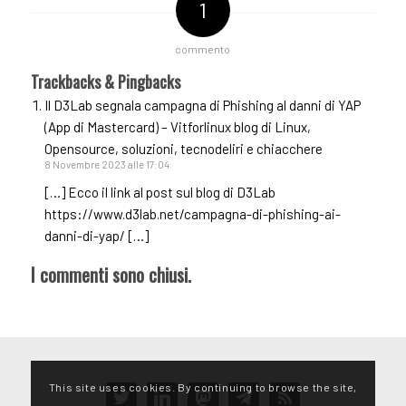
1
commento
Trackbacks & Pingbacks
Il D3Lab segnala campagna di Phishing al danni di YAP
(App di Mastercard) – Vitforlinux blog di Linux,
Opensource, soluzioni, tecnodeliri e chiacchere
8 Novembre 2023 alle 17:04
[…] Ecco il link al post sul blog di D3Lab
https://www.d3lab.net/campagna-di-phishing-ai-
danni-di-yap/
[…]
I commenti sono chiusi.
This site uses cookies. By continuing to browse the site,
twitter
linkedin
mastodon
telegram
rss