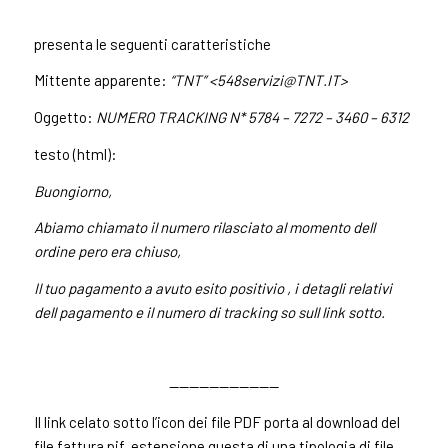
presenta le seguenti caratteristiche
Mittente apparente:
“TNT” <
548servizi@TNT.IT
>
Oggetto:
NUMERO TRACKING N* 5784 – 7272 – 3460 – 6312
testo (html):
Buongiorno,
Abiamo chiamato il numero rilasciato al momento dell
ordine pero era chiuso,
Il tuo pagamento a avuto esito positivio , i detagli relativi
dell pagamento e il numero di tracking so sull link sotto.
———————————
Il link celato sotto l’icon dei file PDF porta al download del
file fattura.pif, estensione questa di una tipologia di file