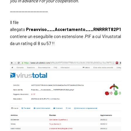
you In advance For your cooperation.
—————————————
Il file
allegato
Preavviso___Accertamento___RNRRRT82P17C35
contiene un eseguibile con estensione .PIF a cui Virustotal
da un rating di 8 su 57 !!