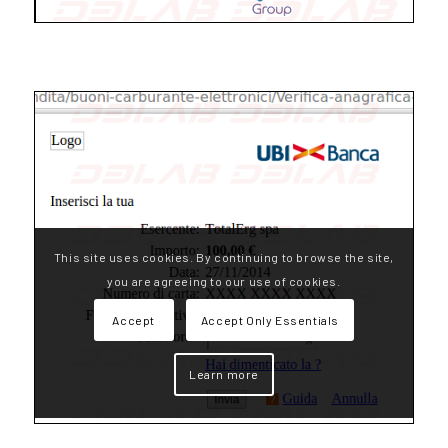
This site uses cookies. By continuing to browse the site,
you are agreeing to our use of cookies.
Accept
Accept Only Essentials
Learn more