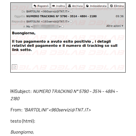
￼Subject:
NUMERO TRACKING N* 5790 – 3514 – 4884 –
2180
From:
“BARTOLINI” <
960servizi@TNT.IT
>
testo (html):
Buongiorno,