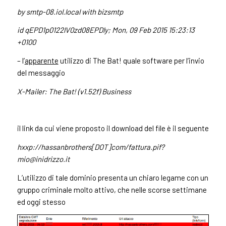
by smtp-08.iol.local with bizsmtp
id qEPD1p0122lV0zd08EPDly; Mon, 09 Feb 2015 15:23:13
+0100
– l’
apparente
utilizzo di The Bat! quale software per l’invio
del messaggio
X-Mailer: The Bat! (v1.52f) Business
il link da cui viene proposto il download del file è il seguente
hxxp://hassanbrothers[DOT]com/
fattura.pif?
mio@inidrizzo.it
L’utilizzo di tale dominio presenta un chiaro legame con un
gruppo criminale molto attivo, che nelle scorse settimane
ed oggi stesso