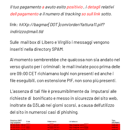
Il tuo pagamento
a
avuto esito
positivio
, i
detagli
relativi
dell pagamento
e il numero di tracking
so sull link
sotto.
link:
hXXp://bagmar[DOT]com/order/
fattura11.pif?
indirizzo@mail.tld
Sulle mail box di Libero e Virgilio i messaggi vengono
inseriti nella directory SPAM.
Al momento sembrerebbe che qualcosa non sia andato nel
verso giusto per i criminali: le mail inviate poco prima delle
ore 09:00 CET richiamano loghi non presenti ed anche i
file eseguibili, con estensione PIF, non sono più presenti.
L’assenza di tali file è presumibilmente da imputarsi alle
richieste di
bonificato e messo in sicurezza del sito web,
inoltrate da D3Lab nei giorni scorsi,
a causa dell’utilizzo
del sito in numerosi casi di phishing.