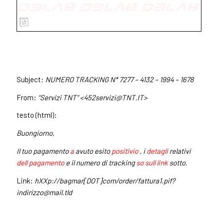
Subject:
NUMERO TRACKING N* 7277 – 4132 – 1994 – 1678
From:
“Servizi TNT” <
452servizi@TNT.IT
>
testo (html):
Buongiorno,
Il tuo pagamento
a
avuto esito
positivio
, i
detagli
relativi
dell pagamento
e il numero di tracking
so sull link
sotto.
Link:
hXXp://bagmar[DOT]com/order/fattura1.pif?
indirizzo@mail.tld