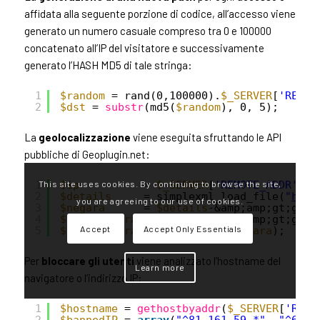
affidata alla seguente porzione di codice, all’accesso viene
generato un numero casuale compreso tra 0 e 100000
concatenato all’IP del visitatore e successivamente
generato l’HASH MD5 di tale stringa:
1
$random
= rand(0,100000).
$_SERVER
[
'REMOT
2
$dst
= 
substr
(md5(
$random
), 0, 5);
La
geolocalizzazione
viene eseguita sfruttando le API
pubbliche di Geoplugin.net:
This site uses cookies. By continuing to browse the site,
1
$ip
= 
$_SERVER
[
'REMOTE_ADDR'
];
2
$details
= simplexml_load_file(
"
http
you are agreeing to our use of cookies.
3
$negara
= 
$details
-&amp;amp;gt;geop
4
$nama_negara
= 
$details
-&amp;amp;gt;geop
Accept
Accept Only Essentials
5
$kode_negara
= 
strtolower
(
$negara
);
Per
bloccare gli utenti
viene analizzato l’hostname del
Learn more
navigatore o l’indirizzo IP:
1
$hostname
= 
gethostbyaddr
(
$_SERVER
[
'REMO
2
$bannedIP
= 
array
(
"^81.161.59.*"
, 
"^66.1