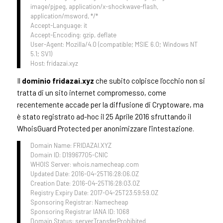
image/pjpeg, application/x-shockwave-flash,
application/msword, */*
Accept-Language: it
Accept-Encoding: gzip, deflate
User-Agent: Mozilla/4.0 (compatible; MSIE 6.0; Windows NT
5.1; SV1)
Host: fridazai.xyz
Il
dominio fridazai.xyz
che subito colpisce l’occhio non si
tratta di un sito internet compromesso, come
recentemente accade per la diffusione di Cryptoware, ma
è stato registrato ad-hoc il 25 Aprile 2016 sfruttando il
WhoisGuard Protected per anonimizzare l’intestazione.
Domain Name: FRIDAZAI.XYZ
Domain ID: D19967705-CNIC
WHOIS Server: whois.namecheap.com
Updated Date: 2016-04-25T16:28:06.0Z
Creation Date: 2016-04-25T16:28:03.0Z
Registry Expiry Date: 2017-04-25T23:59:59.0Z
Sponsoring Registrar: Namecheap
Sponsoring Registrar IANA ID: 1068
Domain Status: serverTransferProhibited