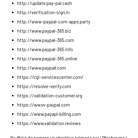
http://update.pay-pal.cash
http://verification-sign.in
http://www-paypal-com-apps.party
http://www.paypal-365.biz
http://www.paypal-365.com
http://www.paypal-365.info
http://www.paypal-365.online
http://www.paypall.com
https://cgi-servicescenter.com/
https://resolve-verify.com
https://validation-customer.org
https://ww.vv-paypal.com
https://www.payapl-billing.com
https://www.validation.reviews
PayPal è da sempre un obiettivo primario per i Phisher ma i