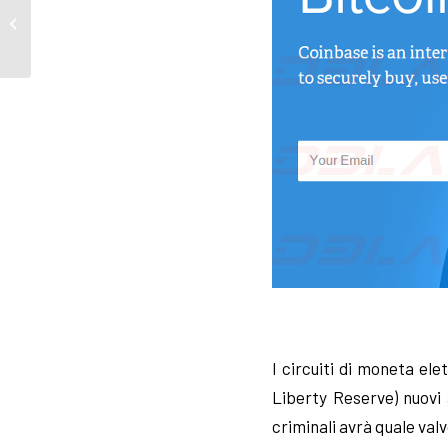
Phishing Volksbank, ma
c’è chi lavora bene
I circuiti di moneta el
Liberty Reserve) nuovi a
criminali avrà quale valv