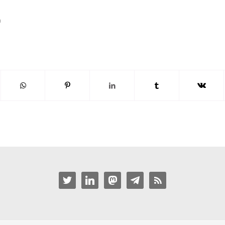
b
twitter
linkedin
mastodon
telegram
rss