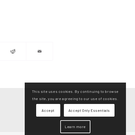
This site uses cookies. By continuing to browse
the site, you are agreeing to our use of cookies.
Accept
Accept Only Essentials
Learn more