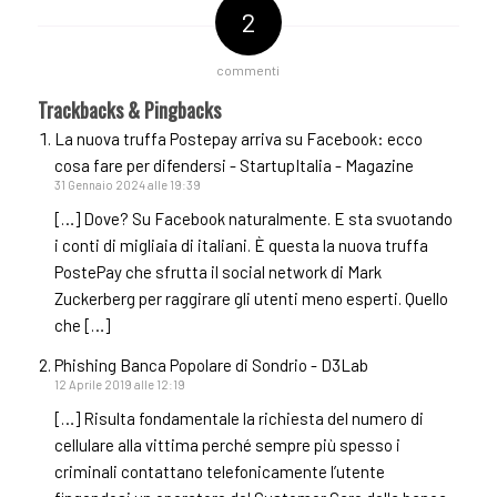
2
commenti
Trackbacks & Pingbacks
La nuova truffa Postepay arriva su Facebook: ecco
cosa fare per difendersi - StartupItalia - Magazine
31 Gennaio 2024 alle 19:39
[…] Dove? Su Facebook naturalmente. E sta svuotando
i conti di migliaia di italiani. È questa la nuova truffa
PostePay che sfrutta il social network di Mark
Zuckerberg per raggirare gli utenti meno esperti. Quello
che […]
Phishing Banca Popolare di Sondrio - D3Lab
12 Aprile 2019 alle 12:19
[…] Risulta fondamentale la richiesta del numero di
cellulare alla vittima perché sempre più spesso i
criminali contattano telefonicamente l’utente