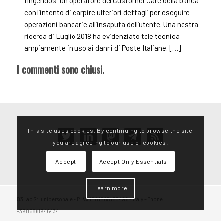
fingendosi un operatore del Customer Care della banca
con l’intento di carpire ulteriori dettagli per eseguire
operazioni bancarie all’insaputa dell’utente. Una nostra
ricerca di Luglio 2018 ha evidenziato tale tecnica
ampiamente in uso ai danni di Poste Italiane. […]
I commenti sono chiusi.
This site uses cookies. By continuing to browse the site,
twitter
linkedin
mastodon
telegram
rss
you are agreeing to our use of cookies.
Accept
Accept Only Essentials
Learn more
D3Lab Srl unipersonale – P.IVA IT01865450496 – Italy – Phone:
+3905861946434