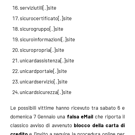
serviziutili[.]site
sicurocertificato[.]site
sicurogruppo[.]site
sicuroinformazioni[.]site
sicuropropria[.]site
unicardassistenza[.]site
unicardportale[.]site
unicardservizio[.]site
unicardsicurezza[.]site
Le possibili vittime hanno ricevuto tra sabato 6 e
domenica 7 Gennaio una
falsa eMail
che riporta il
classico avviso di avvenuto
blocco della carta di
credito
e l’invito a seguire la procedura online per