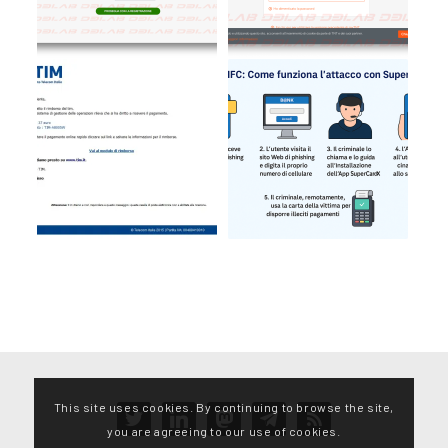
This site uses cookies. By continuing to browse the site,
twitter
linkedin
mastodon
telegram
rss
you are agreeing to our use of cookies.