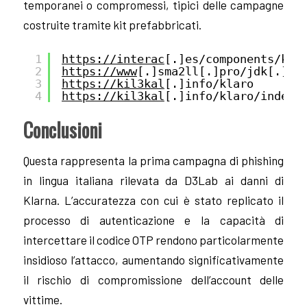
temporanei o compromessi, tipici delle campagne
costruite tramite kit prefabbricati.
1
https://interac
[.]es/components/kli
2
https://www
[.]sma2ll[.]pro/jdk[.]ph
3
https://kil3kal
[.]info/klaro
4
https://kil3kal
[.]info/klaro/index2
Conclusioni
Questa rappresenta la prima campagna di phishing
in lingua italiana rilevata da D3Lab ai danni di
Klarna. L’accuratezza con cui è stato replicato il
processo di autenticazione e la capacità di
intercettare il codice OTP rendono particolarmente
insidioso l’attacco, aumentando significativamente
il rischio di compromissione dell’account delle
vittime.