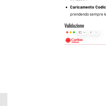
Caricamento Codic
prendendo sempre le
Validazione
BreachForums Data
Leaks: Technical