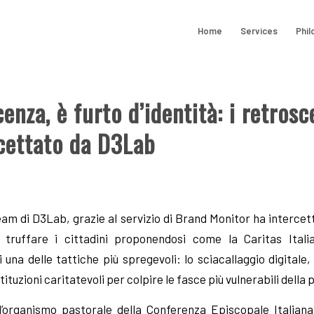
Home
Services
Phil
enza, è furto d’identità: i retrosc
rcettato da D3Lab
Team di D3Lab, grazie al servizio di Brand Monitor ha intercet
truffare i cittadini proponendosi come la Caritas Ital
i una delle tattiche più spregevoli: lo sciacallaggio digitale
stituzioni caritatevoli per colpire le fasce più vulnerabili della
’organismo pastorale della Conferenza Episcopale Italian