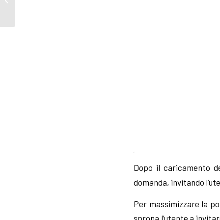
Analysis and Timeline
Attribution (2022�...
Dopo il caricamento de
domanda, invitando l’ute
Per massimizzare la por
sprona l’utente a invita