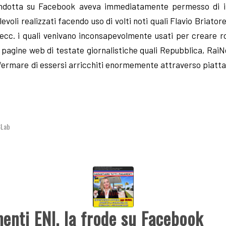
condotta su Facebook aveva immediatamente permesso di in
evoli realizzati facendo uso di volti noti quali Flavio Briator
ecc. i quali venivano inconsapevolmente usati per creare r
lse pagine web di testate giornalistiche quali Repubblica, Rai
fermare di essersi arricchiti enormemente attraverso piatta
3Lab
menti ENI, la frode su Facebook