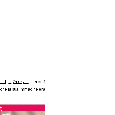
o.it
,
tg24.sky.it
) inerenti
 che la sua immagine era