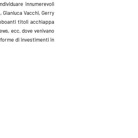
dividuare innumerevoli
e, Gianluca Vacchi, Gerry
oboanti titoli acchiappa
News, ecc. dove venivano
forme di investimenti in