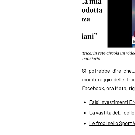
Si potrebbe dire che…
monitoraggio delle fro
Facebook, ora Meta, rigu
Falsi investimenti E
La vastità del… delle
Le frodi nello Sport