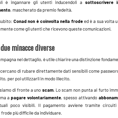
nali è ingannare gli utenti inducendoli a
sottoscrivere 
mento
, mascherato da premio fedeltà.
subito:
Conad non è coinvolta nella frode
ed è a sua volta u
mente come gli utenti che ricevono queste comunicazioni.
 due minacce diverse
ampagna nel dettaglio, è utile chiarire una distinzione fondame
li cercano di rubare direttamente dati sensibili come passwor
to, per poi utilizzarli in modo illecito.
 siamo di fronte a uno
scam
. Lo scam non punta al furto imme
tima a
pagare volontariamente
, spesso attivando
abboname
tuali poco visibili. Il pagamento avviene tramite circuit
frode più difficile da individuare.