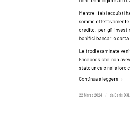
beni tecnologici e attrez
Mentre i falsi acquisti 
somme effettivamente r
credito, per gli invest
bonifici bancari o carta 
Le frodi esaminate veni
Facebook che non aveva
stato un calo nella loro
Continua a leggere
22 Marzo 2024
da
Denis D3L
/