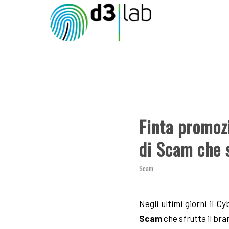
Finta promoz
di Scam che s
Scam
Negli ultimi giorni il 
Scam
che sfrutta il br