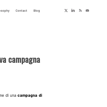
osophy
Contact
Blog
ova campagna
one di una
campagna di