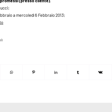
mpromessi (presso cliente)
.
ucci;
Febbraio a mercoledì 6 Febbraio 2013;
to
ab