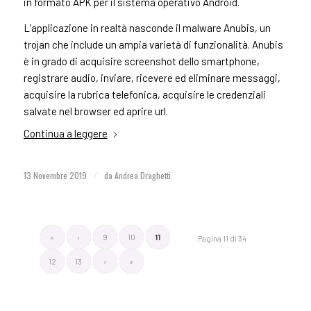
in formato APK per il sistema operativo Android.
L’applicazione in realtà nasconde il malware Anubis, un
trojan che include un ampia varietà di funzionalità. Anubis
è in grado di acquisire screenshot dello smartphone,
registrare audio, inviare, ricevere ed eliminare messaggi,
acquisire la rubrica telefonica, acquisire le credenziali
salvate nel browser ed aprire url.
Continua a leggere
13 Novembre 2019
/
da
Andrea Draghetti
«
‹
9
10
11
Pagina 11 di 34
12
13
›
»