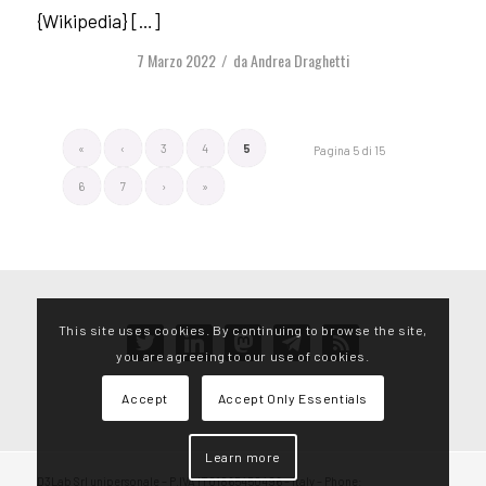
{Wikipedia} […]
7 Marzo 2022
da
Andrea Draghetti
/
«
‹
3
4
5
Pagina 5 di 15
6
7
›
»
This site uses cookies. By continuing to browse the site,
twitter
linkedin
mastodon
telegram
rss
you are agreeing to our use of cookies.
Accept
Accept Only Essentials
Learn more
D3Lab Srl unipersonale – P.IVA IT01865450496 – Italy – Phone: