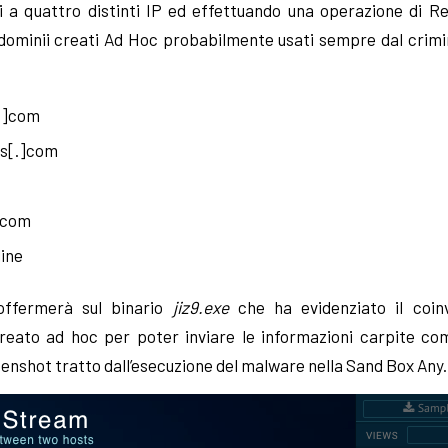
i a quattro distinti IP ed effettuando una operazione di R
 dominii creati Ad Hoc probabilmente usati sempre dal crimina
:
[.]com
s[.]com
m
]com
line
soffermerà sul binario
jiz9.exe
che ha evidenziato il coin
eato ad hoc per poter inviare le informazioni carpite com
enshot tratto dall’esecuzione del malware nella Sand Box Any.