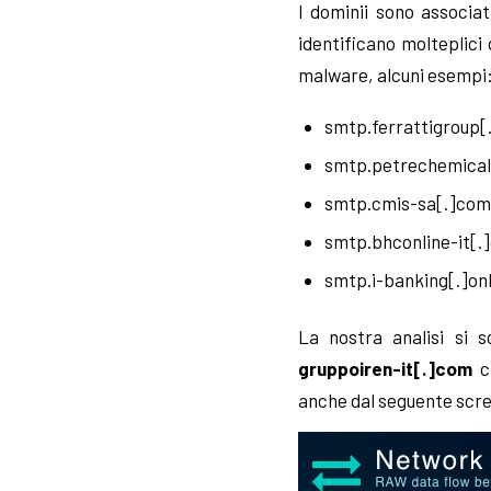
I dominii sono associat
identificano molteplici
malware, alcuni esempi
smtp.ferrattigroup
smtp.petrechemical
smtp.cmis-sa[.]co
smtp.bhconline-it[.
smtp.i-banking[.]on
La nostra analisi si 
gruppoiren-it[.]com
cr
anche dal seguente scre