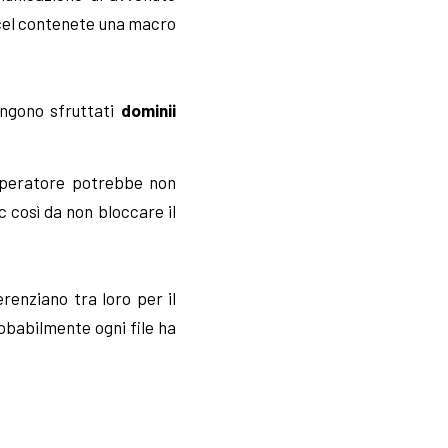
xcel contenete una macro
engono sfruttati
dominii
n operatore potrebbe non
c così da non bloccare il
ferenziano tra loro per il
robabilmente ogni file ha