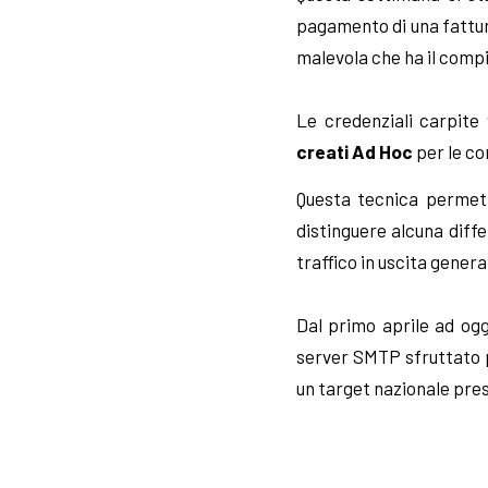
pagamento di una fattur
malevola che ha il compi
Le credenziali carpite
creati Ad Hoc
per le co
Questa tecnica permette
distinguere alcuna diffe
traffico in uscita gener
Dal primo aprile ad og
server SMTP sfruttato pe
un target nazionale prest