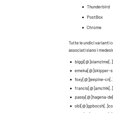
Thunderbird
PostBox
Chrome
Tutte le undici varianti
associati siano i medesi
biggi[@]siamzime[.
emeka[@]skipper-s
foxy[@]jeepine-cn[
francis[@]amchlk[.
passy[@]hagena-de
obi[@]gpbocsh[.]c