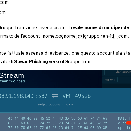
]com
com
Gruppo Iren viene invece usato il
reale nome di un dipende
 formato dell’account: nome.cognome[@]gruppoiren-it[.]com.
nte l’attuale assenza di evidenze, che questo account sia st
rato di
Spear Phishing
verso il Gruppo Iren.