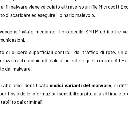
a, il malware viene veicolato attraverso un file Microsoft E
to di scaricare ed eseguire il binario malevolo.
 vengono inviate mediante il protocollo SMTP ed inoltre v
municazioni.
 di eludere superficiali controlli del traffico di rete, u
renza tra il dominio ufficiale di un ente e quello creato Ad Ho
ato dal malware.
gi abbiamo identificato
undici varianti del malware
, si dif
r l’invio delle informazioni sensibili carpite alla vittima e p
abilito dai criminali.