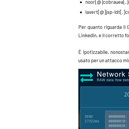
noor[@]cobrauea[.
lavert[@]jsp-ldt[.]
Per quanto riguarda il 
Linkedin, e il corretto
È ipotizzabile, nonosta
usato per un attacco mi