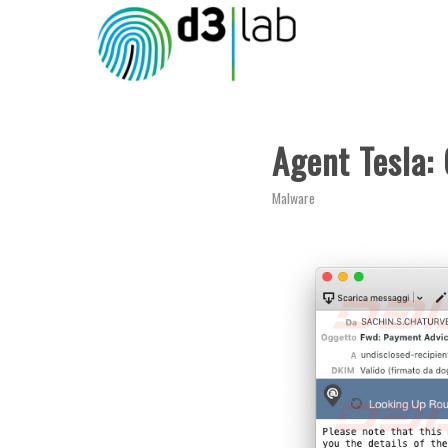
ha
ha
ha
detto:
detto:
detto:
Agent Tesla:
Malware