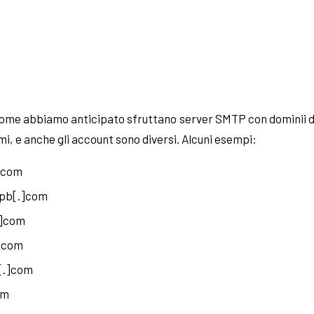
 come abbiamo anticipato sfruttano server SMTP con dominii di
mi, e anche gli account sono diversi. Alcuni esempi:
]com
pb[.]com
.]com
]com
[.]com
om