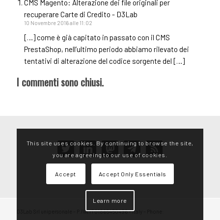
CMS Magento: Alterazione dei file originali per
recuperare Carte di Credito - D3Lab
10 Novembre 2016 alle 11:02
[…] come è già capitato in passato con il CMS
PrestaShop, nell’ultimo periodo abbiamo rilevato dei
tentativi di alterazione del codice sorgente del […]
I commenti sono chiusi.
This site uses cookies. By continuing to browse the site,
twitter
linkedin
mastodon
telegram
rss
you are agreeing to our use of cookies.
Accept
Accept Only Essentials
Learn more
D3Lab Srl unipersonale – P.IVA IT01865450496 – Italy – Phone: