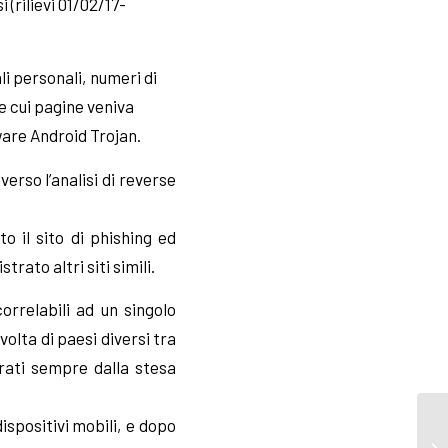
(rilievi 01/02/17-
i personali, numeri di
e cui pagine veniva
ware Android Trojan.
erso l’analisi di reverse
to il sito di phishing ed
rato altri siti simili.
correlabili ad un singolo
volta di paesi diversi tra
trati sempre dalla stesa
ispositivi mobili, e dopo