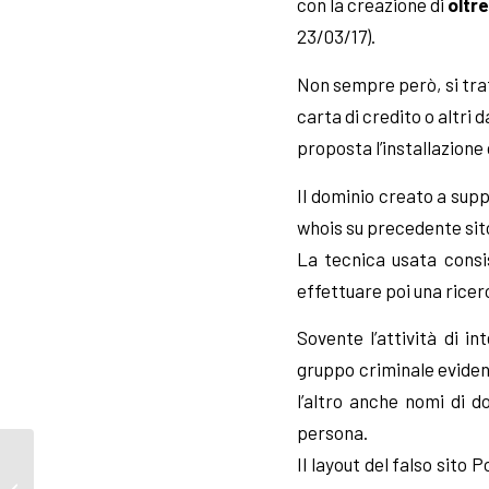
con la creazione di
oltre
23/03/17).
Non sempre però, si trat
carta di credito o altri 
proposta l’installazione
Il dominio creato a supp
whois su precedente sito
La tecnica usata consist
effettuare poi una ricerc
Sovente l’attività di in
gruppo criminale evidenzi
l’altro anche nomi di d
persona.
Servizio Clienti:
Il layout del falso sito
l’importanza della