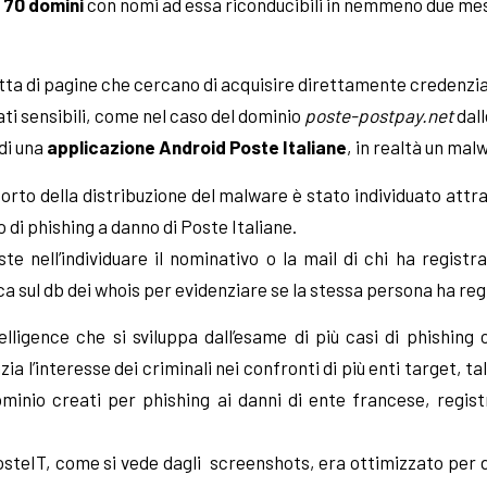
 70 domini
con nomi ad essa riconducibili in nemmeno due mesi 
ta di pagine che cercano di acquisire direttamente credenzial
dati sensibili, come nel caso del dominio
poste-postpay.net
dall
 di una
applicazione Android Poste Italiane
, in realtà un mal
orto della distribuzione del malware è stato individuato attrav
 di phishing a danno di Poste Italiane.
e nell’individuare il nominativo o la mail di chi ha registra
a sul db dei whois per evidenziare se la stessa persona ha regist
telligence che si sviluppa dall’esame di più casi di phishing 
a l’interesse dei criminali nei confronti di più enti target, tal
ominio creati per phishing ai danni di ente francese, regis
 PosteIT, come si vede dagli screenshots, era ottimizzato per d