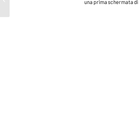
una prima schermata di 
formazione Anti-
Phishing