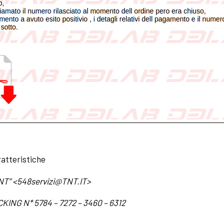
ratteristiche
NT” <
548servizi@TNT.IT
>
NG N* 5784 – 7272 – 3460 – 6312