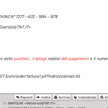
NG N* 7277 – 4132 – 1994 – 1678
2servizi@TNT.IT
>
o esito
positivio
, i
detagli
relativi
dell pagamento
e il numer
T]com/order/fattura1.pif?
indirizzo@mail.tld