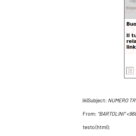
￼Subject:
NUMERO TRAC
From:
“BARTOLINI” <
96
testo (html):