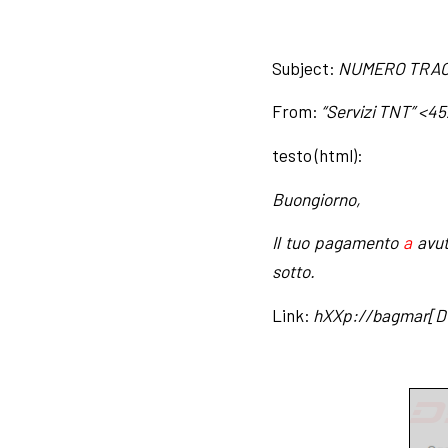
Subject:
NUMERO TRACKI
From:
“Servizi TNT” <
45
testo (html):
Buongiorno,
Il tuo pagamento
a
avut
sotto.
Link:
hXXp://bagmar[DO