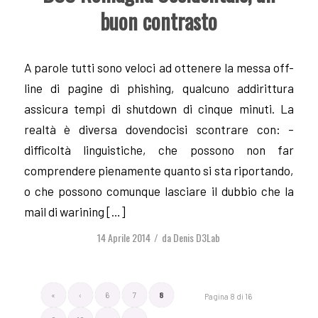
buon contrasto
A parole tutti sono veloci ad ottenere la messa off-
line di pagine di phishing, qualcuno addirittura
assicura tempi di shutdown di cinque minuti. La
realtà è diversa dovendocisi scontrare con: –
difficoltà linguistiche, che possono non far
comprendere pienamente quanto si sta riportando,
o che possono comunque lasciare il dubbio che la
mail di warining […]
14 Aprile 2014
da
Denis D3Lab
/
«
‹
6
7
8
Pagina 8 di 16