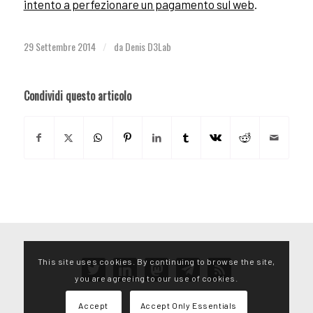
intento a perfezionare un pagamento sul web
.
29 Settembre 2014
da
Denis D3Lab
/
Condividi questo articolo
This site uses cookies. By continuing to browse the site,
twitter
linkedin
mastodon
telegram
rss
you are agreeing to our use of cookies.
Accept
Accept Only Essentials