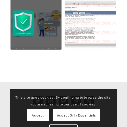
This site uses cookies. By continuing to browse the site,
twitter
linkedin
mastodon
telegram
rss
you are agreeing to our use of cookies.
Accept
Accept Only Essentials