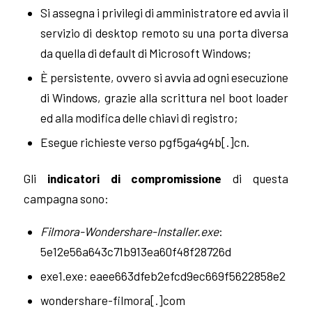
Si assegna i privilegi di amministratore ed avvia il
servizio di desktop remoto su una porta diversa
da quella di default di Microsoft Windows;
È persistente, ovvero si avvia ad ogni esecuzione
di Windows, grazie alla scrittura nel boot loader
ed alla modifica delle chiavi di registro;
Esegue richieste verso pgf5ga4g4b[.]cn.
Gli
indicatori di compromissione
di questa
campagna sono:
Filmora-Wondershare-Installer.exe
:
5e12e56a643c71b913ea60f48f28726d
exe1.exe: eaee663dfeb2efcd9ec669f5622858e2
wondershare-filmora[.]com