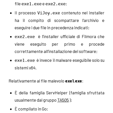
file
e
;
exe1.exe
exe2.exe
Il processo
contenuto nel installer
ViJoy.exe
ha il compito di scompattare l’archivio e
eseguire i due file in precedenza indicati;
è l’installer ufficiale di Filmora che
exe2.exe
viene eseguito per primo e procede
correttamente all’installazione del software;
è invece il malware eseguibile solo su
exe1.exe
sistemi x64.
Relativamente al file malevolo
exe1.exe
:
È della famiglia ServHelper (famiglia sfruttata
usualmente dal gruppo
TA505
);
È compilato in Go;