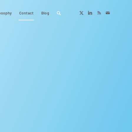
osophy
Contact
Blog