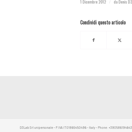
1 Dicembre 2012
da
Denis D
/
Condividi questo articolo
D3Lab Srl unipersonale – P.IVA IT01865450496 – Italy – Phone: +39058619464