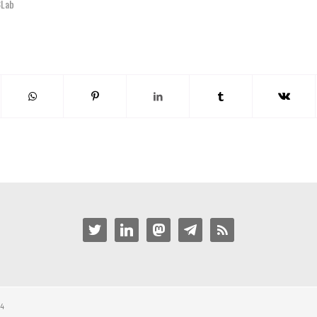
3Lab
twitter
linkedin
mastodon
telegram
rss
34