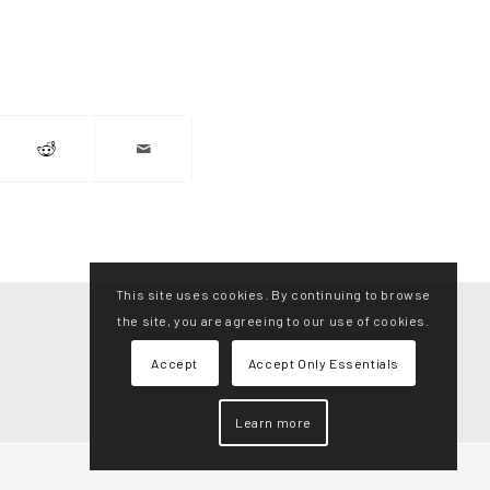
This site uses cookies. By continuing to browse
the site, you are agreeing to our use of cookies.
Accept
Accept Only Essentials
Learn more