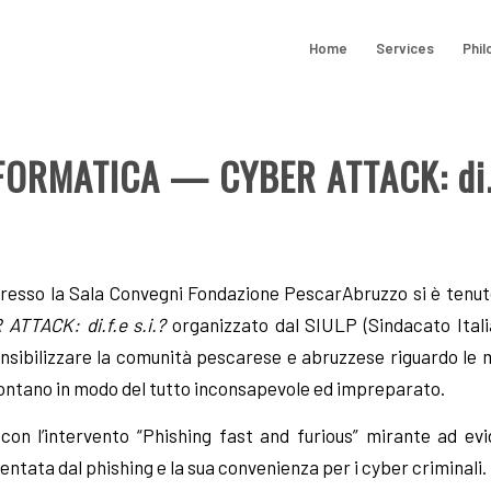
Home
Services
Phil
FORMATICA — CYBER ATTACK: di.f.
resso la Sala Convegni Fondazione PescarAbruzzo si è tenut
TTACK: di.f.e s.i.?
organizzato dal SIULP (Sindacato Itali
 sensibilizzare la comunità pescarese e abruzzese riguardo le 
nfrontano in modo del tutto inconsapevole ed impreparato.
on l’intervento “Phishing fast and furious” mirante ad evid
tata dal phishing e la sua convenienza per i cyber criminali.