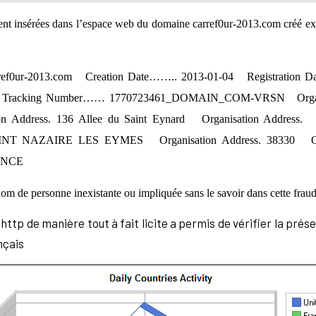
ient insérées dans l’espace web du domaine carref0ur-2013.com créé ex
0ur-2013.com Creation Date…….. 2013-01-04 Registration D
Tracking Number…… 1770723461_DOMAIN_COM-VRSN Organis
Address. 136 Allee du Saint Eynard Organisation Address.
 SAINT NAZAIRE LES EYMES Organisation Address. 38330 Or
RANCE
om de personne inexistante ou impliquée sans le savoir dans cette fraud
http de manière tout à fait licite a permis de vérifier la prés
nçais